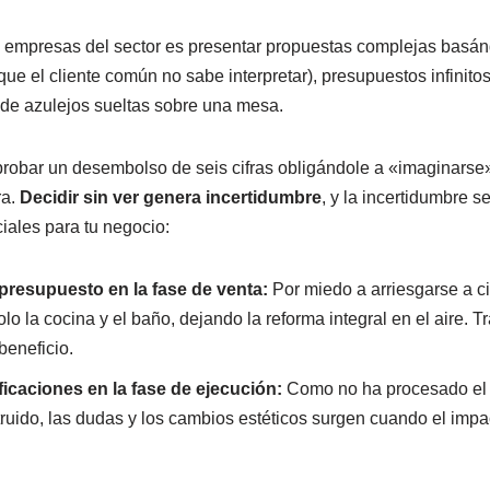
s empresas del sector es presentar propuestas complejas basá
que el cliente común no sabe interpretar), presupuestos infini
 de azulejos sueltas sobre una mesa.
probar un desembolso de seis cifras obligándole a «imaginarse» 
ra.
Decidir sin ver genera incertidumbre
, y la incertidumbre s
iales para tu negocio:
l presupuesto en la fase de venta:
Por miedo a arriesgarse a c
olo la cocina y el baño, dejando la reforma integral en el aire. 
beneficio.
ficaciones en la fase de ejecución:
Como no ha procesado el 
truido, las dudas y los cambios estéticos surgen cuando el im